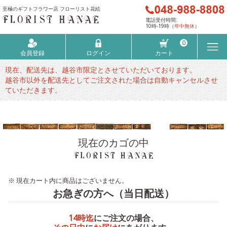
至極のギフトフラワー店 フローリスト花絵
電話受付時間:
10時-19時（
年中無休
）
0
会員登録
ログイン
カート
現在、配送先は、越谷市限定とさせていただいております。
越谷市以外を配送先としてご注文された場合は自動キャンセルさせ
ていただきます。
現在のカゴの中
※ 現在カート内に商品はございません。
お急ぎの方へ（当日配送）
14時迄
にご注文の場合、