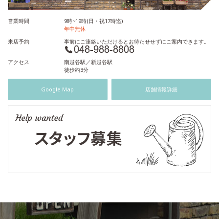
営業時間
9時~19時(日・祝17時迄)
年中無休
来店予約
事前にご連絡いただけるとお待たせせずにご案内できます。
アクセス
南越谷駅／新越谷駅
徒歩約3分
Google Map
店舗情報詳細