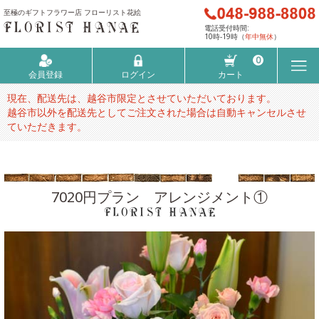
至極のギフトフラワー店 フローリスト花絵
電話受付時間:
10時-19時（
年中無休
）
0
会員登録
ログイン
カート
現在、配送先は、越谷市限定とさせていただいております。
越谷市以外を配送先としてご注文された場合は自動キャンセルさせ
ていただきます。
7020円プラン アレンジメント①